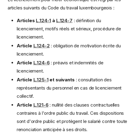
articles suivants du Code du travail luxembourgeois :
Articles
L.124-1
à
L.124-7
: définition du
licenciement, motifs réels et sérieux, procédure de
licenciement.
Article
L.124-2
: obligation de motivation écrite du
licenciement.
Article
L.124-6
: préavis et indemnités de
licenciement.
Article
L.125-1
et suivants
: consultation des
représentants du personnel en cas de licenciement
collectif.
Article
L.121-6
: nullité des clauses contractuelles
contraires à l'ordre public du travail. Ces dispositions
sont d'ordre public et protègent le salarié contre toute
renonciation anticipée à ses droits.