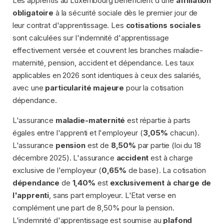
Les apprentis au Luxembourg bénéficient d'une
affiliation
obligatoire
à la sécurité sociale dès le premier jour de
leur contrat d'apprentissage. Les
cotisations sociales
sont calculées sur l'indemnité d'apprentissage
effectivement versée et couvrent les branches maladie-
maternité, pension, accident et dépendance. Les taux
applicables en 2026 sont identiques à ceux des salariés,
avec une
particularité majeure
pour la cotisation
dépendance.
L'assurance
maladie-maternité
est répartie à parts
égales entre l'apprenti et l'employeur (
3,05%
chacun).
L'assurance
pension
est de
8,50%
par partie (loi du 18
décembre 2025). L'assurance
accident
est à charge
exclusive de l'employeur (
0,65%
de base). La cotisation
dépendance
de
1,40%
est
exclusivement à charge de
l'apprenti
, sans part employeur. L'Etat verse en
complément une part de 8,50% pour la pension.
L'indemnité d'apprentissage est soumise au
plafond