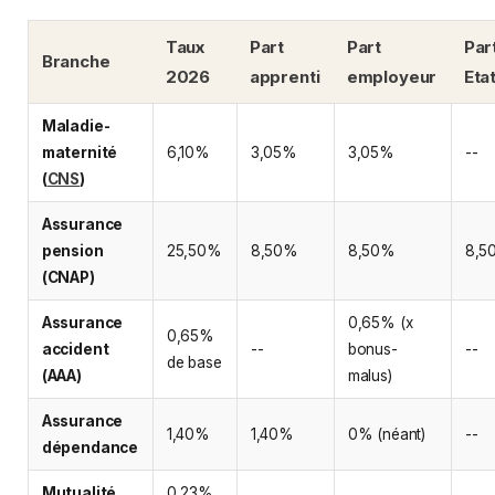
Taux
Part
Part
Par
Branche
2026
apprenti
employeur
Eta
Maladie-
maternité
6,10%
3,05%
3,05%
--
(
CNS
)
Assurance
pension
25,50%
8,50%
8,50%
8,5
(CNAP)
Assurance
0,65% (x
0,65%
accident
--
bonus-
--
de base
(AAA)
malus)
Assurance
1,40%
1,40%
0% (néant)
--
dépendance
Mutualité
0,23%