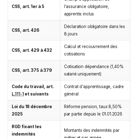
CSS, art. 1er à 5
l'assurance obligatoire,
apprentis inclus
Déclaration obligatoire dans les
CSS, art. 426
8 jours
Calcul et recouvrement des
CSS, art. 429 à 432
cotisations
Cotisation dépendance (1,40%
CSS, art. 375 à 379
salarié uniquement)
Code du travail, art.
Contrat d'apprentissage, cadre
L.111-1
et suivants
général
Loi du 18 décembre
Réforme pension, taux 8,50%
2025
par partie depuis le 01.01.2026
RGD fixant les
Montants des indemnités par
indemnités
métier et par année