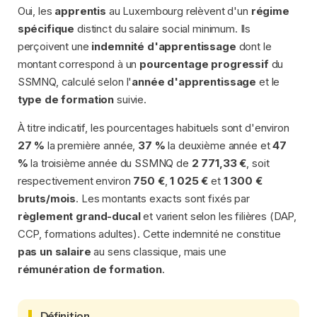
Oui, les
apprentis
au Luxembourg relèvent d'un
régime
spécifique
distinct du salaire social minimum. Ils
perçoivent une
indemnité d'apprentissage
dont le
montant correspond à un
pourcentage progressif
du
SSMNQ, calculé selon l'
année d'apprentissage
et le
type de formation
suivie.
À titre indicatif, les pourcentages habituels sont d'environ
27 %
la première année,
37 %
la deuxième année et
47
%
la troisième année du SSMNQ de
2 771,33 €
, soit
respectivement environ
750 €
,
1 025 €
et
1 300 €
bruts/mois
. Les montants exacts sont fixés par
règlement grand-ducal
et varient selon les filières (DAP,
CCP, formations adultes). Cette indemnité ne constitue
pas un salaire
au sens classique, mais une
rémunération de formation
.
Définition