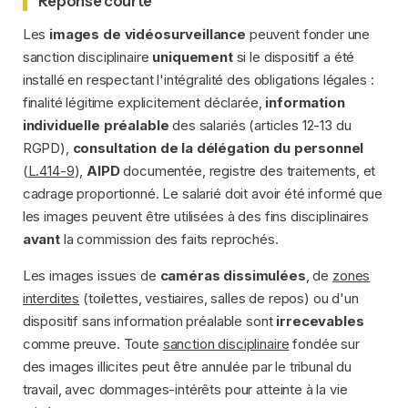
Réponse courte
Les
images de vidéosurveillance
peuvent fonder une
sanction disciplinaire
uniquement
si le dispositif a été
installé en respectant l'intégralité des obligations légales :
finalité légitime explicitement déclarée,
information
individuelle préalable
des salariés (articles 12-13 du
RGPD),
consultation de la délégation du personnel
(
L.414-9
),
AIPD
documentée, registre des traitements, et
cadrage proportionné. Le salarié doit avoir été informé que
les images peuvent être utilisées à des fins disciplinaires
avant
la commission des faits reprochés.
Les images issues de
caméras dissimulées
, de
zones
interdites
(toilettes, vestiaires, salles de repos) ou d'un
dispositif sans information préalable sont
irrecevables
comme preuve. Toute
sanction disciplinaire
fondée sur
des images illicites peut être annulée par le tribunal du
travail, avec dommages-intérêts pour atteinte à la vie