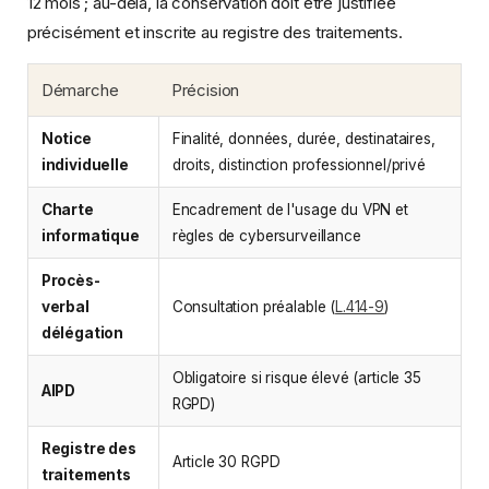
12 mois ; au-delà, la conservation doit être justifiée
précisément et inscrite au registre des traitements.
Démarche
Précision
Notice
Finalité, données, durée, destinataires,
individuelle
droits, distinction professionnel/privé
Charte
Encadrement de l'usage du VPN et
informatique
règles de cybersurveillance
Procès-
verbal
Consultation préalable (
L.414-9
)
délégation
Obligatoire si risque élevé (article 35
AIPD
RGPD)
Registre des
Article 30 RGPD
traitements