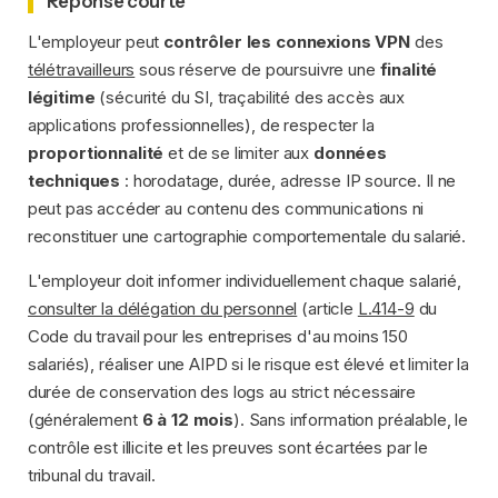
Réponse courte
L'employeur peut
contrôler les connexions VPN
des
télétravailleurs
sous réserve de poursuivre une
finalité
légitime
(sécurité du SI, traçabilité des accès aux
applications professionnelles), de respecter la
proportionnalité
et de se limiter aux
données
techniques
: horodatage, durée, adresse IP source. Il ne
peut pas accéder au contenu des communications ni
reconstituer une cartographie comportementale du salarié.
L'employeur doit informer individuellement chaque salarié,
consulter la délégation du personnel
(article
L.414-9
du
Code du travail pour les entreprises d'au moins 150
salariés), réaliser une AIPD si le risque est élevé et limiter la
durée de conservation des logs au strict nécessaire
(généralement
6 à 12 mois
). Sans information préalable, le
contrôle est illicite et les preuves sont écartées par le
tribunal du travail.