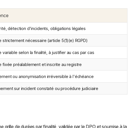
ence
ité, détection d'incidents, obligations légales
 strictement nécessaire (article 5(1)(e) RGPD)
 variable selon la finalité, à justifier au cas par cas
 fixée préalablement et inscrite au registre
ement ou anonymisation irréversible à l'échéance
ement sur incident constaté ou procédure judiciaire
e grille de durées par finalité, validée par le DPO et soumise à la