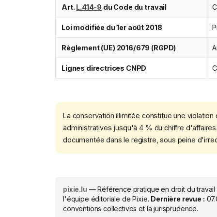
Art.
L.414-9
du Code du travail
C
Loi modifiée du 1er août 2018
P
Règlement (UE) 2016/679 (RGPD)
A
Lignes directrices CNPD
C
La conservation illimitée constitue une violatio
administratives jusqu'à 4 % du chiffre d'affaires 
documentée dans le registre, sous peine d'irre
pixie.lu
— Référence pratique en droit du travail
l'équipe éditoriale de Pixie.
Dernière revue :
07.
conventions collectives et la jurisprudence.