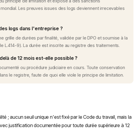
 du principe de limitation et expose à des sanctions
es mondial. Les preuves issues des logs deviennent irrecevables
des logs dans l'entreprise ?
e grille de durées par finalité, validée par le DPO et soumise à la
le L.414-9). La durée est inscrite au registre des traitements.
elà de 12 mois est-elle possible ?
documenté ou procédure judiciaire en cours. Toute conservation
ans le registre, faute de quoi elle viole le principe de limitation.
té ; aucun seuil unique n'est fixé par le Code du travail, mais la
c justification documentée pour toute durée supérieure à 12