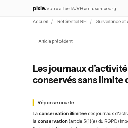
pixie.
Votre alliée IA/RH au Luxembourg
Accueil
Référentiel RH
Surveillance et 
← Article précédent
Les journaux d'activit
conservés sans limite
Réponse courte
La
conservation illimitée
des journaux d'activ
la conservation
(article 5(1)(e) du RGPD) impo