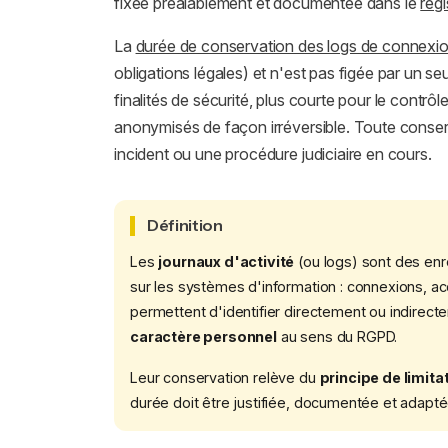
fixée préalablement et documentée dans le
regi
La
durée de conservation des logs de connexi
obligations légales) et n'est pas figée par un se
finalités de sécurité, plus courte pour le contrôl
anonymisés de façon irréversible. Toute conserv
incident ou une procédure judiciaire en cours.
Définition
Les
journaux d'activité
(ou logs) sont des enre
sur les systèmes d'information : connexions, acc
permettent d'identifier directement ou indirec
caractère personnel
au sens du RGPD.
Leur conservation relève du
principe de limita
durée doit être justifiée, documentée et adaptée 