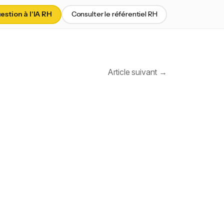
stion à l'IA RH
Consulter le référentiel RH
Article suivant →