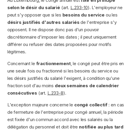
Au Luxembourg, le congé annuel est
fixé en principe
selon le désir du salarié
(art.
L.233-10
). L'employeur ne
peut s'y opposer que si les
besoins du service
ou les
désirs justifiés d'autres salariés
de l'entreprise s'y
opposent. Il ne dispose donc pas d'un pouvoir
discrétionnaire d'imposer les dates ; il peut uniquement
différer ou refuser des dates proposées pour motifs
légitimes.
Concernant le
fractionnement
, le congé peut être pris en
une seule fois ou fractionné si les besoins du service ou
les désirs justifiés du salarié l'exigent, à condition qu'une
fraction soit d'au moins
deux semaines de calendrier
consécutives
(art.
L.233-8
).
L'exception majeure concerne le
congé collectif
: en cas
de fermeture de l'entreprise pour congé annuel, la période
est fixée d'un commun accord avec les salariés ou la
délégation du personnel et doit être
notifiée au plus tard