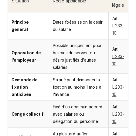
Situation
Règle applicable
légale
Art.
Principe
Dates fixées selon le désir
L.233-
général
du salarié
10
Possible uniquement pour
Art.
Opposition de
besoins du service ou
L.233-
l'employeur
désirs justifiés d'autres
10
salariés
Demande de
Salarié peut demander la
Art.
fixation
fixation au moins 1 mois à
L.233-
anticipée
l'avance
10
Fixé d'un commun accord
Art.
Congé collectif
avec salariés ou
L.233-
délégation du personnel
10
Au plus tard au 1er
Art.