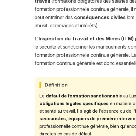
travail
(formations obligatoires des salariés dés
formation professionnelle continue générale, il
peut entraîner des
conséquences civiles
lors 
abusif, dommages et intérêts).
L'
Inspection du Travail et des Mines (
ITM
)
la sécurité et sanctionner les manquements con
formation professionnelle continue générale. La 
formation continue générale est donc essentiell
Définition
Le
défaut de formation sanctionnable
au Lux
obligations légales spécifiques
en matière de
et santé au travail. Il s'agit de l'absence ou de 
secouristes
,
équipiers de première interven
professionnelle continue générale, bien qu'encou
directes en cas de défaut.