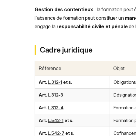
Gestion des contentieux
: la formation peut 
l'absence de formation peut constituer un
manq
engage la
responsabilité civile et pénale
de 
Cadre juridique
Référence
Objet
Art.
L.312-1
et s.
Obligations
Art.
L.312-3
Désignation
Art.
L.312-4
Formation 
Art.
L.542-1
et s.
Formation 
Art.
L.542-7
et s.
Cofinancem