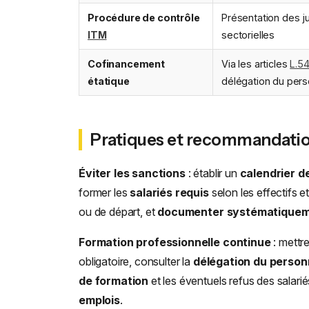
Procédure de contrôle
Présentation des jus
ITM
sectorielles
Cofinancement
Via les articles
L.5
étatique
délégation du pers
Pratiques et recommandati
Éviter les sanctions
: établir un
calendrier d
former les
salariés requis
selon les effectifs e
ou de départ, et
documenter systématique
Formation professionnelle continue
: mettr
obligatoire, consulter la
délégation du person
de formation
et les éventuels refus des salarié
emplois
.