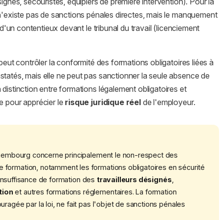
ignés, secouristes, équipiers de première intervention). Pour la
 n'existe pas de sanctions pénales directes, mais le manquement
d'un contentieux devant le tribunal du travail (licenciement
peut contrôler la conformité des formations obligatoires liées à
statés, mais elle ne peut pas sanctionner la seule absence de
distinction entre formations légalement obligatoires et
e pour apprécier le
risque juridique réel
de l'employeur.
embourg concerne principalement le non-respect des
 formation, notamment les formations obligatoires en sécurité
l'insuffisance de formation des
travailleurs désignés
,
tion
et autres formations réglementaires. La formation
ragée par la loi, ne fait pas l'objet de sanctions pénales