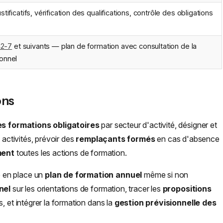
tificatifs, vérification des qualifications, contrôle des obligations
42-7
et suivants — plan de formation avec consultation de la
onnel
ons
es formations obligatoires
par secteur d'activité, désigner et
t activités, prévoir des
remplaçants formés
en cas d'absence
ment
toutes les actions de formation.
e en place un
plan de formation annuel
même si non
nel
sur les orientations de formation, tracer les
propositions
s, et intégrer la formation dans la
gestion prévisionnelle des