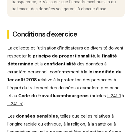
transparence, et s'assurer que l'encadrement humain du
traitement des données soit garanti à chaque étape.
Conditions d’exercice
La collecte et l'utilisation d'indicateurs de diversité doivent
respecter le
principe de proportionnalité
, la
finalité
déterminée
et la
confidentialité
des données à
caractère personnel, conformément à la
loi modifiée du
1er août 2018
relative à la protection des personnes à
l'égard du traitement des données à caractère personnel
et au
Code du travail luxembourgeois
(articles
L.241-1
à
L.241-5
).
Les
données sensibles
, telles que celles relatives à
l'origine raciale ou ethnique, à la religion, à la santé ou à
l'orientation sexuelle, ne peuvent être collectées qu'avec