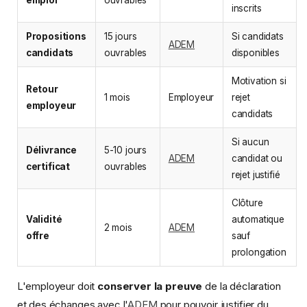
inscrits
Propositions
15 jours
Si candidats
ADEM
candidats
ouvrables
disponibles
Motivation si
Retour
1 mois
Employeur
rejet
employeur
candidats
Si aucun
Délivrance
5-10 jours
ADEM
candidat ou
certificat
ouvrables
rejet justifié
Clôture
Validité
automatique
2 mois
ADEM
offre
sauf
prolongation
L'employeur doit
conserver la preuve
de la déclaration
et des échanges avec l'
ADEM
pour pouvoir justifier du