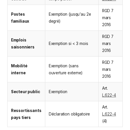
RGD 7
Postes
Exemption (jusqu'au 2e
mars
familiaux
degré)
2016
RGD 7
Emplois
Exemption si < 3 mois
mars
saisonniers
2016
RGD 7
Mobilité
Exemption (sans
mars
interne
ouverture externe)
2016
Art.
Secteur public
Exemption
L.622-4
Art.
Ressortissants
Déclaration obligatoire
L.622-4
pays tiers
(4)