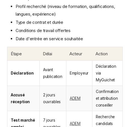
Profil recherché (niveau de formation, qualifications,
langues, expérience)
Type de contrat et durée
Conditions de travail offertes
Date d'entrée en service souhaitée
Étape
Délai
Acteur
Action
Déclaration
Avant
Déclaration
Employeur
via
publication
MyGuichet
Confirmation
Accusé
2 jours
ADEM
et attribution
réception
ouvrables
conseiller
Recherche
Test marché
7 jours
ADEM
candidats
emploi
ouvrables