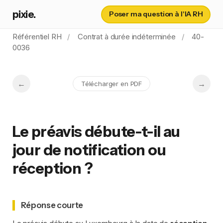
pixie.
Poser ma question à l'IA RH
Référentiel RH
Contrat à durée indéterminée
40-
0036
Télécharger en PDF
Le préavis débute-t-il au
jour de notification ou
réception ?
Réponse courte