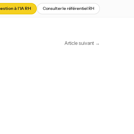
stion à l'IA RH
Consulter le référentiel RH
Article suivant →