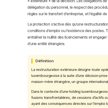
« extérieure » de la décision. Les obligations de 
délégation du personnel, le respect des procédure
règles sur le transfert d’entreprise, et l’égalité de
La protection s’active dès qu’une restructuration
conditions d’emploi ou l’existence des postes. 
entraîner la nullité des licenciements et engage
d’une entité étrangère.
Définition
La restructuration extérieure désigne toute opéra
luxembourgeoise à la suite d’une décision prise 
maison-mère étrangère, un groupe international 
Dans le contexte d’une holding luxembourgeoise, 
fusions transfrontalières, de cessions d’actifs
ayant des conséquences directes sur l’emploi lo