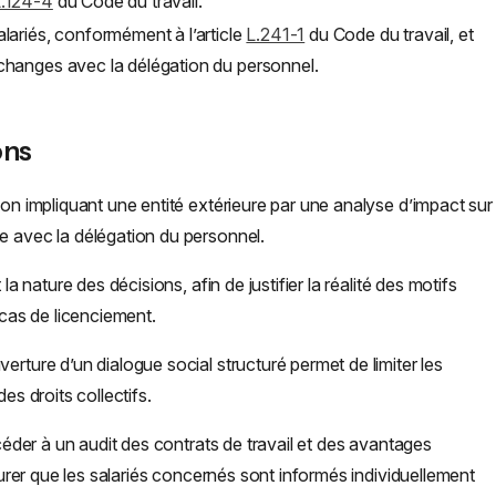
.124-4
du Code du travail.
salariés, conformément à l’article
L.241-1
du Code du travail, et
 échanges avec la délégation du personnel.
ons
ion impliquant une entité extérieure par une analyse d’impact sur
e avec la délégation du personnel.
la nature des décisions, afin de justifier la réalité des motifs
as de licenciement.
erture d’un dialogue social structuré permet de limiter les
es droits collectifs.
océder à un audit des contrats de travail et des avantages
ssurer que les salariés concernés sont informés individuellement