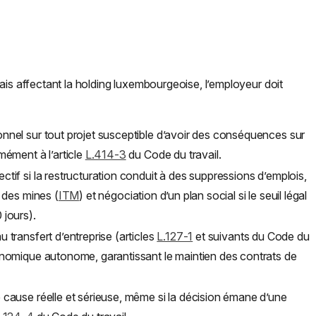
ais affectant la holding luxembourgeoise, l’employeur doit
onnel sur tout projet susceptible d’avoir des conséquences sur
mément à l’article
L.414-3
du Code du travail.
ctif si la restructuration conduit à des suppressions d’emplois,
t des mines (
ITM
) et négociation d’un plan social si le seuil légal
 jours).
u transfert d’entreprise (articles
L.127-1
et suivants du Code du
conomique autonome, garantissant le maintien des contrats de
e cause réelle et sérieuse, même si la décision émane d’une