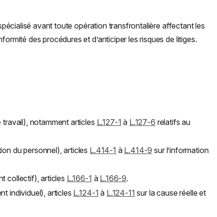
 spécialisé avant toute opération transfrontalière affectant les
formité des procédures et d’anticiper les risques de litiges.
de travail), notamment articles
L.127-1
à
L.127-6
relatifs au
ation du personnel), articles
L.414-1
à
L.414-9
sur l’information
t collectif), articles
L.166-1
à
L.166-9
.
nt individuel), articles
L.124-1
à
L.124-11
sur la cause réelle et