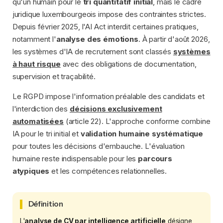
qu'un humain pour le
tri quantitatif initial
, mais le cadre
juridique luxembourgeois impose des contraintes strictes.
Depuis février 2025, l'AI Act interdit certaines pratiques,
notamment l'
analyse des émotions
. À partir d'août 2026,
les systèmes d'IA de recrutement sont classés
systèmes
à haut risque
avec des obligations de documentation,
supervision et traçabilité.
Le RGPD impose l'information préalable des candidats et
l'interdiction des
décisions exclusivement
automatisées
(article 22). L'approche conforme combine
IA pour le tri initial et
validation humaine systématique
pour toutes les décisions d'embauche. L'évaluation
humaine reste indispensable pour les
parcours
atypiques
et les compétences relationnelles.
Définition
L'
analyse de CV par intelligence artificielle
désigne