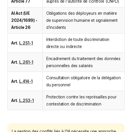
Article 77
auprès de l'autorité de contrôle (CNPD)
AI Act (UE
Obligations des déployeurs en matière
2024/1689) -
de supervision humaine et signalement
Article 26
d'incidents
Interdiction de toute discrimination
Art.
L.251-1
directe ou indirecte
Encadrement du traitement des données
Art.
L.261-1
personnelles des salariés
Consultation obligatoire de la délégation
Art.
L.414-1
du personnel
Protection contre les représailles pour
Art.
L.253-1
contestation de discrimination
La gestion des conflits liés à l'IA nécessite une approche