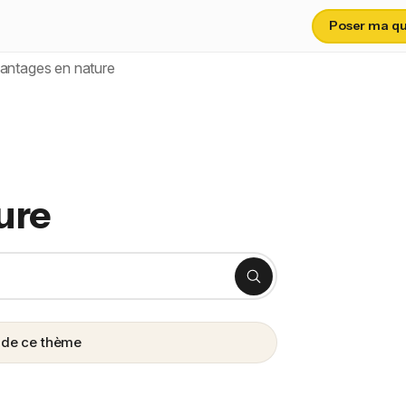
Poser ma que
ntages en nature
ure
s de ce thème