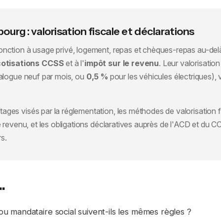
rg : valorisation fiscale et déclarations
onction à usage privé, logement, repas et chèques-repas au-del
cotisations CCSS
et à l'
impôt sur le revenu
. Leur valorisatio
alogue neuf par mois, ou
0,5 %
pour les véhicules électriques),
ages visés par la réglementation, les méthodes de valorisation fi
r le revenu, et les obligations déclaratives auprès de l'ACD et du
rs.
.
ou mandataire social suivent-ils les mêmes règles ?