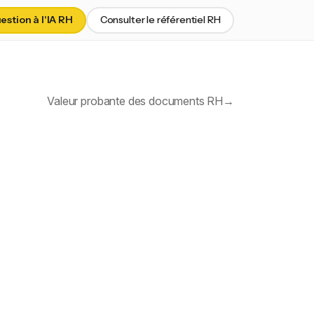
stion à l'IA RH
Consulter le référentiel RH
Valeur probante des documents RH
→