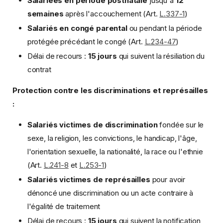
Salariées en période postnatale
jusqu'à
12
semaines
après l'accouchement (Art.
L.337-1
)
Salariés en congé parental
ou pendant la période
protégée précédant le congé (Art.
L.234-47
)
Délai de recours :
15 jours
qui suivent la résiliation du
contrat
Protection contre les discriminations et représailles
:
Salariés victimes de discrimination
fondée sur le
sexe, la religion, les convictions, le handicap, l'âge,
l'orientation sexuelle, la nationalité, la race ou l'ethnie
(Art.
L.241-8
et
L.253-1
)
Salariés victimes de représailles
pour avoir
dénoncé une discrimination ou un acte contraire à
l'égalité de traitement
Délai de recours :
15 jours
qui suivent la notification