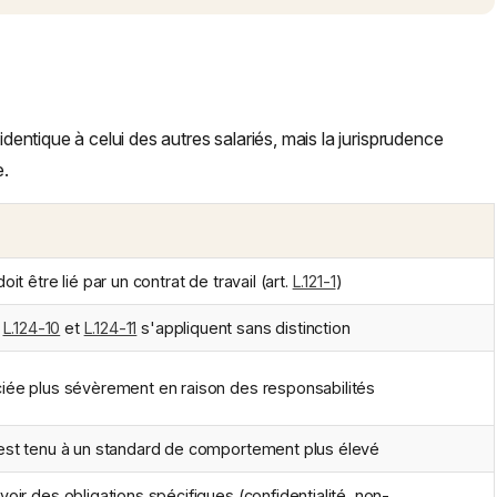
identique à celui des autres salariés, mais la jurisprudence
e.
oit être lié par un contrat de travail (art.
L.121-1
)
,
L.124-10
et
L.124-11
s'appliquent sans distinction
ciée plus sévèrement en raison des responsabilités
 est tenu à un standard de comportement plus élevé
voir des obligations spécifiques (confidentialité, non-