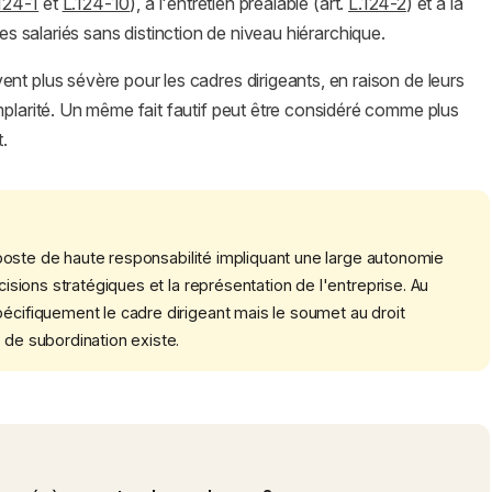
124-1
et
L.124-10
), à l'entretien préalable (art.
L.124-2
) et à la
les salariés sans distinction de niveau hiérarchique.
ent plus sévère pour les cadres dirigeants, en raison de leurs
mplarité. Un même fait fautif peut être considéré comme plus
t.
poste de haute responsabilité impliquant une large autonomie
écisions stratégiques et la représentation de l'entreprise. Au
pécifiquement le cadre dirigeant mais le soumet au droit
 de subordination existe.