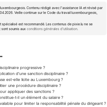
 luxembourgeois. Contenu rédigé avec l'assistance IA et révisé par
.04.2026
. Veille continue sur le Code du travail luxembourgeois,
ocat spécialisé est recommandé. Les contenus de pixie.lu ne se
et sont soumis aux
conditions générales d'utilisation
.
.
iplinaire progressive ?
plication d'une sanction disciplinaire ?
use est-elle licite au Luxembourg ?
tier une procédure disciplinaire ?
pour appliquer des sanctions ?
stitue‑t‑il un élément du salaire ?
alable pour limiter la responsabilité pénale du dirigeant ?