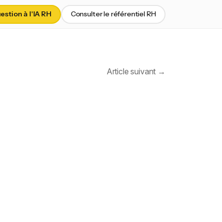
stion à l'IA RH
Consulter le référentiel RH
Article suivant →