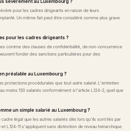
plus sévèrement au Luxembourg ?
 sévère pour les cadres dirigeants en raison de leurs
emplarité. Un même fait peut être considéré comme plus grave
es pour les cadres dirigeants ?
cées comme des clauses de confidentialité, de non-concurrence
peuvent fonder des sanctions particulières pour des
etien préalable au Luxembourg ?
s protections procédurales que tout autre salarié. L'entretien
'au moins 150 salariés conformément à l'article L.124-2, quel que
 comme un simple salarié au Luxembourg ?
adre légal que les autres salariés dès lors qu'ils sont liés par
10 et L.124-11 s'appliquent sans distinction de niveau hiérarchique.