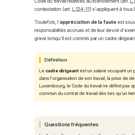
Code du travail relatives au licenciement (art.
L.
contestation (art.
L.124-11
) s'appliquent à tous 
Toutefois, l'
appréciation de la faute
est souv
responsabilités accrues et de leur devoir d'exe
grave lorsqu'il est commis par un cadre dirigean
Définition
Le
cadre dirigeant
est un salarié occupant un 
dans l'organisation de son travail, la prise de d
Luxembourg, le Code du travail ne définit pas s
commun du contrat de travail dès lors qu'un lien
Questions fréquentes