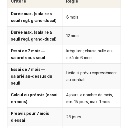
Critère
Règle
Durée max. (salaire <
6 mois
seuil règl. grand-ducal)
Durée max. (salaire ≥
12 mois
seuil règl. grand-ducal)
Essai de 7 mois —
Irrégulier ; clause nulle au-
salarié sous seuil
delà de 6 mois
Essai de 7 mois —
Licite si prévu expressément
salarié au-dessus du
au contrat
seuil
Calcul du préavis (essai
4 jours × nombre de mois,
en mois)
min. 15 jours, max. 1 mois
Préavis pour 7 mois
28 jours
d'essai