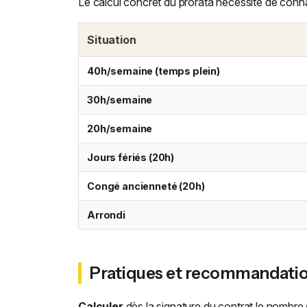
Le calcul concret du prorata nécessite de connaî
Situation
40h/semaine (temps plein)
30h/semaine
20h/semaine
Jours fériés (20h)
Congé ancienneté (20h)
Arrondi
Pratiques et recommandati
Calculer
dès la signature du contrat le nombre