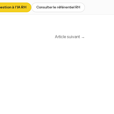
stion à l'IA RH
Consulter le référentiel RH
Article suivant →