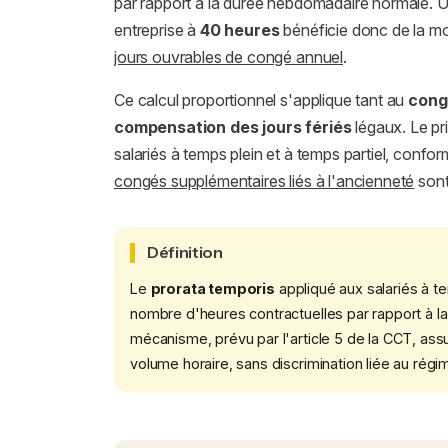
par rapport à la durée hebdomadaire normale. U
entreprise à
40 heures
bénéficie donc de la moit
jours ouvrables de congé annuel
.
Ce calcul proportionnel s'applique tant au
cong
compensation des jours fériés
légaux. Le pri
salariés à temps plein et à temps partiel, confo
congés supplémentaires liés à l'ancienneté
sont
Définition
Le
prorata temporis
appliqué aux salariés à te
nombre d'heures contractuelles par rapport à l
mécanisme, prévu par l'article 5 de la CCT, ass
volume horaire, sans discrimination liée au régim