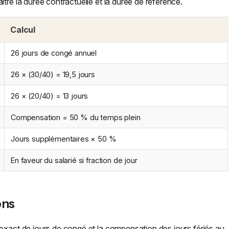
tre la durée contractuelle et la durée de référence.
Calcul
26 jours de congé annuel
26 × (30/40) = 19,5 jours
26 × (20/40) = 13 jours
Compensation = 50 % du temps plein
Jours supplémentaires × 50 %
En faveur du salarié si fraction de jour
ons
 exact de jours de congé et la compensation des jours fériés au