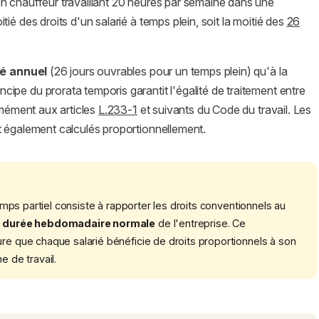
n chauffeur travaillant 20 heures par semaine dans une
ié des droits d'un salarié à temps plein, soit la moitié des
26
é annuel
(26 jours ouvrables pour un temps plein) qu'à la
ncipe du prorata temporis garantit l'égalité de traitement entre
rmément aux articles
L.233-1
et suivants du Code du travail. Les
 également calculés proportionnellement.
mps partiel consiste à rapporter les droits conventionnels au
a
durée hebdomadaire normale
de l'entreprise. Ce
ure que chaque salarié bénéficie de droits proportionnels à son
e de travail.