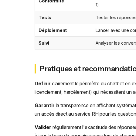
Conformité
1
)
Tests
Tester les réponses 
Déploiement
Lancer avec une comm
Suivi
Analyser les convers
Pratiques et recommandati
Définir
clairement le périmètre du chatbot en exc
licenciement, harcèlement) qui nécessitent u
Garantir
la transparence en affichant systémat
un accès direct au service RH pour les questio
Valider
régulièrement l'exactitude des réponses
à jour la base de connaissances lors de chaque 