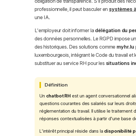
obligation de transparence. S'il produit des re
professionnelle, il peut basculer en
systèmes à
une IA.
L'employeur doit informer la
délégation du pe
des données personnelles. Le RGPD impose une 
des historiques. Des solutions comme
myhr.lu
luxembourgeois, intégrant le Code du travail et 
substituer au service RH pour les
situations i
Définition
Un
chatbot RH
est un agent conversationnel alim
questions courantes des salariés sur leurs droits
réglementation du travail. Il utilise le traiteme
réponses contextualisées à partir d'une base d
L'intérêt principal réside dans la
disponibilité