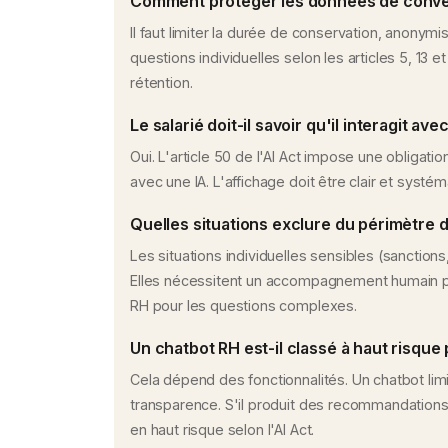
Comment protéger les données de conver
Il faut limiter la durée de conservation, anonymis
questions individuelles selon les articles 5, 13 
rétention.
Le salarié doit-il savoir qu'il interagit ave
Oui. L'article 50 de l'AI Act impose une obligation
avec une IA. L'affichage doit être clair et syst
Quelles situations exclure du périmètre 
Les situations individuelles sensibles (sanction
Elles nécessitent un accompagnement humain per
RH pour les questions complexes.
Un chatbot RH est-il classé à haut risque p
Cela dépend des fonctionnalités. Un chatbot limi
transparence. S'il produit des recommandations p
en haut risque selon l'AI Act.