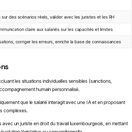
sur des scénarios réels, valider avec les juristes et les RH
unication claire aux salariés sur les capacités et limites
ations, corriger les erreurs, enrichir la base de connaissances
ons
luant les situations individuelles sensibles (sanctions,
n accompagnement humain personnalisé.
iquement que le salarié interagit avec une IA et en proposant
ns complexes.
 avec un juriste en droit du travail luxembourgeois, en mettant
évolution législative ou conventionnelle.