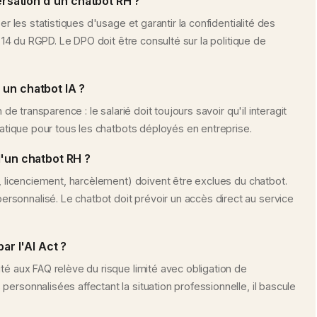
sation d'un chatbot RH ?
er les statistiques d'usage et garantir la confidentialité des
et 14 du RGPD. Le DPO doit être consulté sur la politique de
c un chatbot IA ?
 de transparence : le salarié doit toujours savoir qu'il interagit
ématique pour tous les chatbots déployés en entreprise.
d'un chatbot RH ?
s, licenciement, harcèlement) doivent être exclues du chatbot.
sonnalisé. Le chatbot doit prévoir un accès direct au service
ar l'AI Act ?
té aux FAQ relève du risque limité avec obligation de
ersonnalisées affectant la situation professionnelle, il bascule