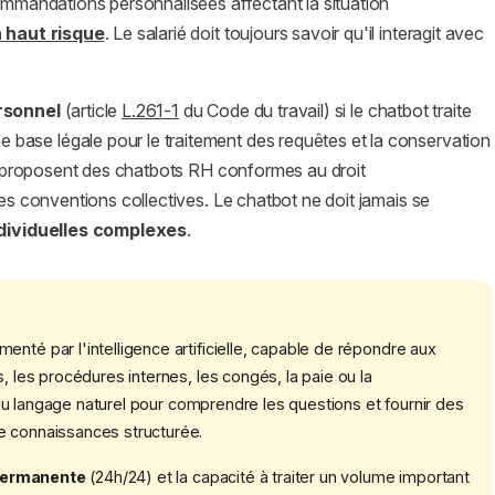
commandations personnalisées affectant la situation
 haut risque
. Le salarié doit toujours savoir qu'il interagit avec
rsonnel
(article
L.261-1
du Code du travail) si le chatbot traite
base légale pour le traitement des requêtes et la conservation
proposent des chatbots RH conformes au droit
les conventions collectives. Le chatbot ne doit jamais se
ndividuelles complexes
.
enté par l'intelligence artificielle, capable de répondre aux
, les procédures internes, les congés, la paie ou la
nt du langage naturel pour comprendre les questions et fournir des
e connaissances structurée.
 permanente
(24h/24) et la capacité à traiter un volume important